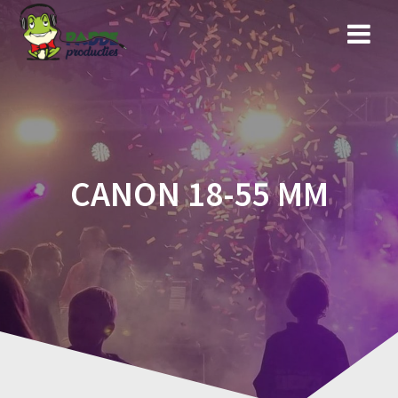
Ga
naar
de
inhoud
CANON 18-55 MM