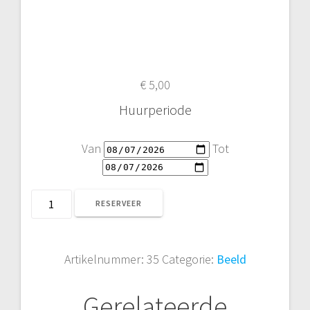
€
5,00
Huurperiode
Van
Tot
Canon
RESERVEER
18-
55
MM
Artikelnummer:
35
Categorie:
Beeld
aantal
Gerelateerde