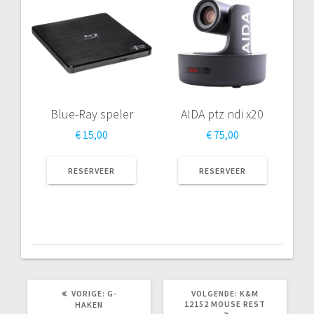
Blue-Ray speler
AIDA ptz ndi x20
€
15,00
€
75,00
RESERVEER
RESERVEER
VORIG
VOLGEND
VORIGE:
G-
VOLGENDE:
K&M
BERICHT:
BERICHT:
12152 MOUSE REST
HAKEN