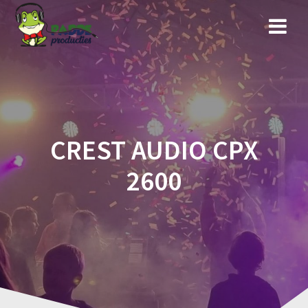
Ga
naar
de
inhoud
CREST AUDIO CPX
2600