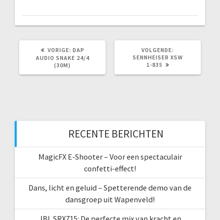
VORIG
VOLGEND
VORIGE:
DAP
VOLGENDE:
BERICHT:
BERICHT:
SENNHEISER XSW
AUDIO SNAKE 24/4
1-835
(30M)
RECENTE BERICHTEN
MagicFX E-Shooter – Voor een spectaculair
confetti-effect!
Dans, licht en geluid – Spetterende demo van de
dansgroep uit Wapenveld!
JBL SRX715: De perfecte mix van kracht en