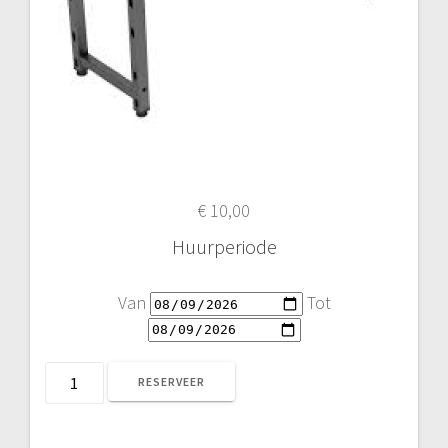
€
10,00
Huurperiode
Van
Tot
FORTEX
RESERVEER
Modulaire
Podium
Trap