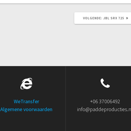
VOLGEND
VOLGENDE:
JBL SRX 725
BERICHT:
WeTransfer
+06 37006492
Algemene voorwaarden
info@paddeproducties.n