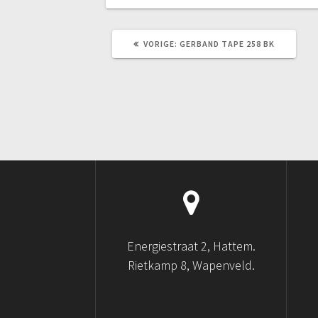
VORIG
VORIGE:
GERBAND TAPE 258 BK
BERICHT:
Energiestraat 2, Hattem.
Rietkamp 8, Wapenveld.