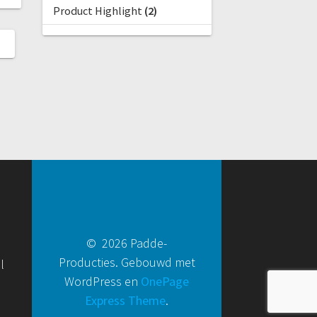
Product Highlight
(2)
© 2026 Padde-
Producties. Gebouwd met
l
WordPress en
OnePage
Express Theme
.