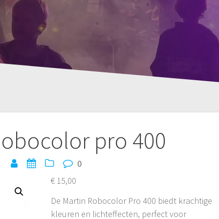
Robocolor pro 400
0
€
15,00
De Martin Robocolor Pro 400 biedt krachtige
kleuren en lichteffecten, perfect voor