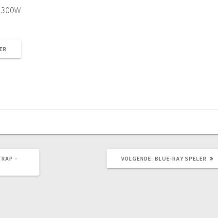
 300W
ER
VOLGEND
TRAP –
VOLGENDE:
BLUE-RAY SPELER
BERICHT: