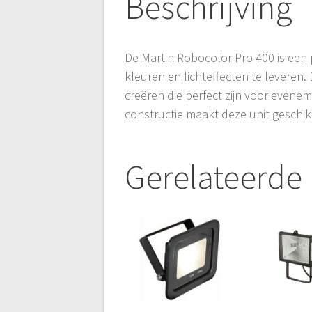
Beschrijving
De Martin Robocolor Pro 400 is een 
kleuren en lichteffecten te leveren
creëren die perfect zijn voor even
constructie maakt deze unit geschikt
Gerelateerde