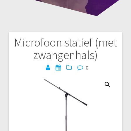
Microfoon statief (met
Bericht
zwangenhals)
navigatie
0