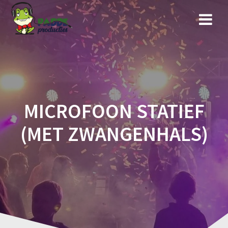
Ga
naar
de
inhoud
MICROFOON STATIEF
(MET ZWANGENHALS)