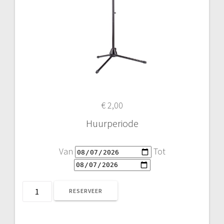
€
2,00
Huurperiode
Van
Tot
Microfoon
RESERVEER
statief
(met
zwangenhals)