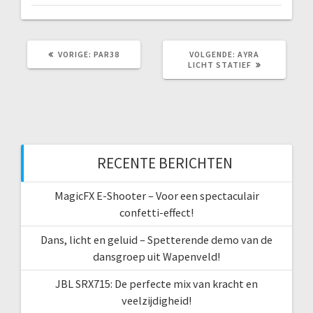
VORIG
VOLGEND
VORIGE:
PAR38
VOLGENDE:
AYRA
BERICHT:
BERICHT:
LICHT STATIEF
RECENTE BERICHTEN
MagicFX E-Shooter – Voor een spectaculair
confetti-effect!
Dans, licht en geluid – Spetterende demo van de
dansgroep uit Wapenveld!
JBL SRX715: De perfecte mix van kracht en
veelzijdigheid!