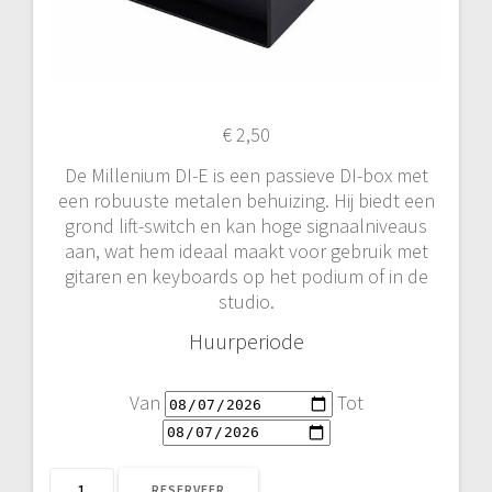
€
2,50
De Millenium DI-E is een passieve DI-box met
een robuuste metalen behuizing. Hij biedt een
grond lift-switch en kan hoge signaalniveaus
aan, wat hem ideaal maakt voor gebruik met
gitaren en keyboards op het podium of in de
studio.
Huurperiode
Van
Tot
Millenium
RESERVEER