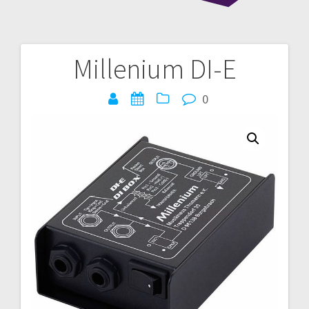
Millenium DI-E
Bericht
navigatie
0