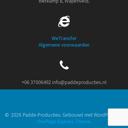
Rietkamp 8, Wapenveld.
WeTransfer
Algemene voorwaarden
+06 37006492 info@paddeproducties.nl
© 2026 Padde-Producties. Gebouwd met WordPress en
OnePage Express Theme
.