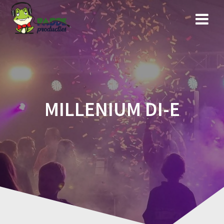
Ga
naar
de
inhoud
MILLENIUM DI-E