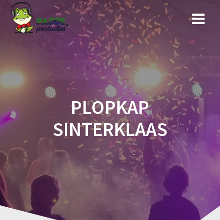
Ga
naar
de
inhoud
PLOPKAP
SINTERKLAAS