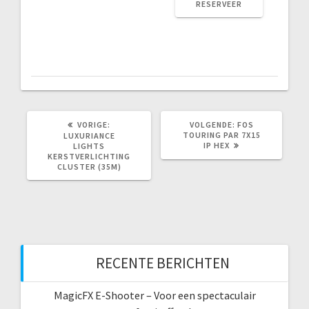
RESERVEER
VORIG
VOLGEND
VORIGE:
VOLGENDE:
FOS
BERICHT:
BERICHT:
TOURING PAR 7X15
LUXURIANCE
IP HEX
LIGHTS
KERSTVERLICHTING
CLUSTER (35M)
RECENTE BERICHTEN
MagicFX E-Shooter – Voor een spectaculair