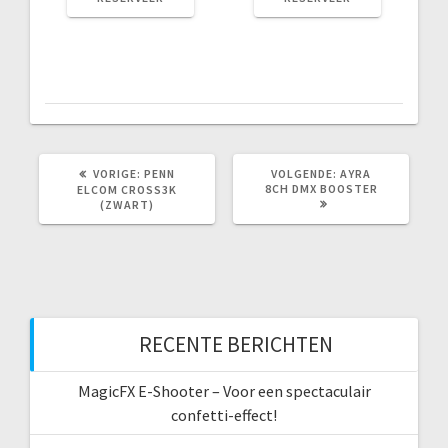
VORIG
VOLGEND
VORIGE:
PENN
VOLGENDE:
AYRA
BERICHT:
BERICHT:
8CH DMX BOOSTER
ELCOM CROSS3K
(ZWART)
RECENTE BERICHTEN
MagicFX E-Shooter – Voor een spectaculair
confetti-effect!