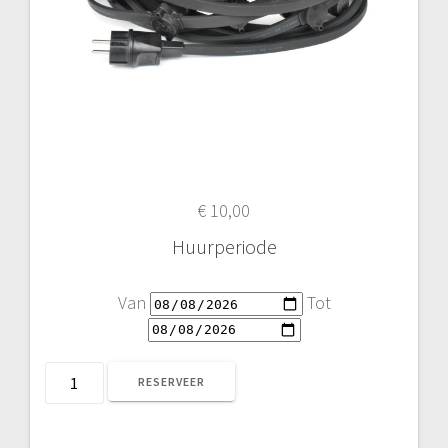
€
10,00
Huurperiode
Van
Tot
Prikkabel
RESERVEER
10M
(Contrastekker)
aantal