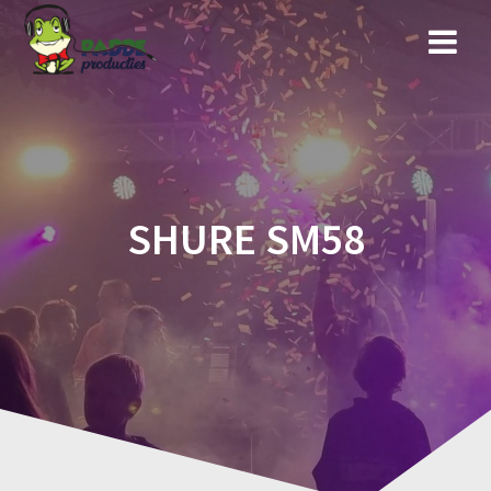
Ga
naar
de
inhoud
SHURE SM58