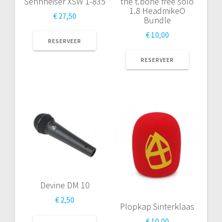
Sennheiser XSW 1-835
the t.bone free solo
1.8 HeadmikeO
€
27,50
Bundle
€
10,00
RESERVEER
RESERVEER
Devine DM 10
€
2,50
Plopkap Sinterklaas
€
10,00