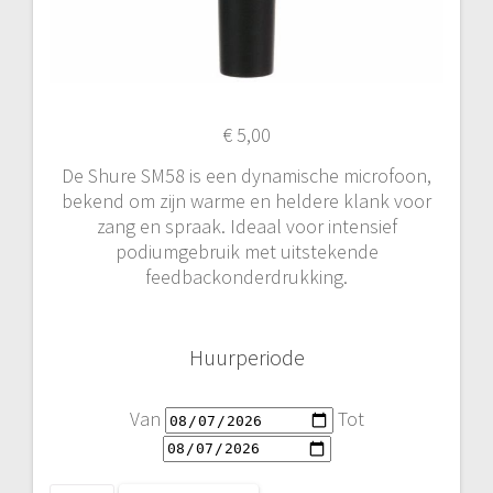
€
5,00
De Shure SM58 is een dynamische microfoon,
bekend om zijn warme en heldere klank voor
zang en spraak. Ideaal voor intensief
podiumgebruik met uitstekende
feedbackonderdrukking.
Huurperiode
Van
Tot