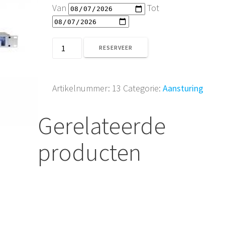
Van
Tot
Sweetlight
RESERVEER
SSA
aantal
Artikelnummer:
13
Categorie:
Aansturing
Gerelateerde
producten