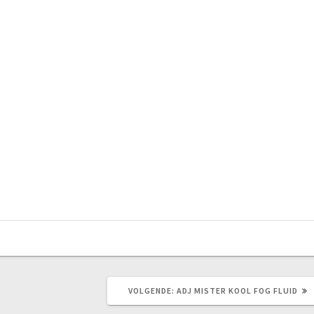
VOLGEND
VOLGENDE:
ADJ MISTER KOOL FOG FLUID
BERICHT: