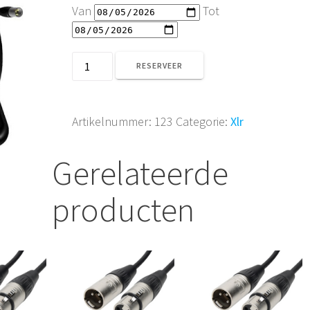
Van
Tot
XLR
RESERVEER
100M
aantal
Artikelnummer:
123
Categorie:
Xlr
Gerelateerde
producten