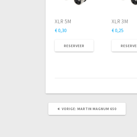
XLR 5M
XLR 3M
€
0,30
€
0,25
RESERVEER
RESERVE
VORIG
VORIGE:
MARTIN MAGNUM 650
BERICHT: