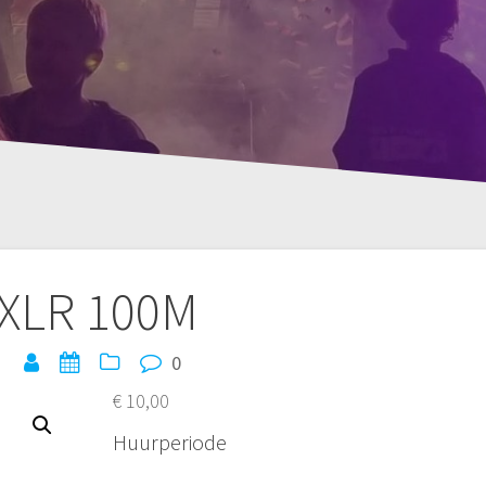
XLR 100M
0
€
10,00
Huurperiode