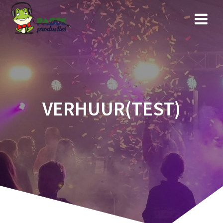
Ga
naar
de
inhoud
VERHUUR(TEST)