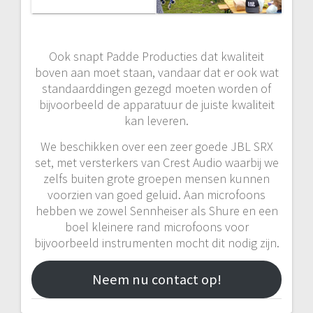
Ook snapt Padde Producties dat kwaliteit
boven aan moet staan, vandaar dat er ook wat
standaarddingen gezegd moeten worden of
bijvoorbeeld de apparatuur de juiste kwaliteit
kan leveren.
We beschikken over een zeer goede JBL SRX
set, met versterkers van Crest Audio waarbij we
zelfs buiten grote groepen mensen kunnen
voorzien van goed geluid. Aan microfoons
hebben we zowel Sennheiser als Shure en een
boel kleinere rand microfoons voor
bijvoorbeeld instrumenten mocht dit nodig zijn.
Neem nu contact op!