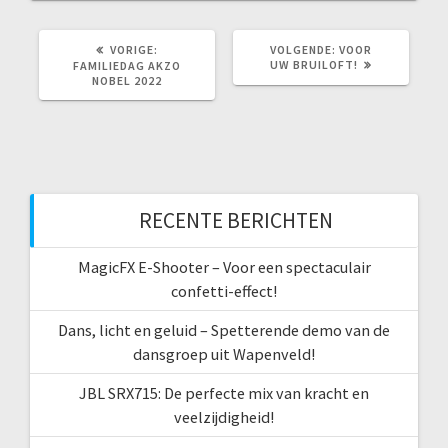
VORIG
VOLGEND
VORIGE:
VOLGENDE:
VOOR
BERICHT:
BERICHT:
UW BRUILOFT!
FAMILIEDAG AKZO
NOBEL 2022
RECENTE BERICHTEN
MagicFX E-Shooter – Voor een spectaculair
confetti-effect!
Dans, licht en geluid – Spetterende demo van de
dansgroep uit Wapenveld!
JBL SRX715: De perfecte mix van kracht en
veelzijdigheid!