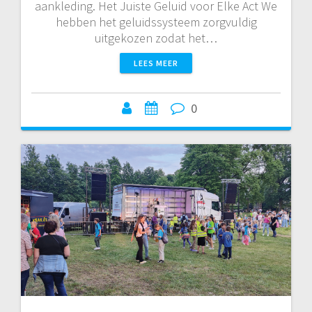
aankleding. Het Juiste Geluid voor Elke Act We
hebben het geluidssysteem zorgvuldig
uitgekozen zodat het…
LEES MEER
0