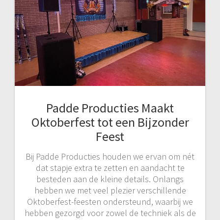
Padde Producties Maakt
Oktoberfest tot een Bijzonder
Feest
Bij Padde Producties houden we ervan om nét
dat stapje extra te zetten en aandacht te
besteden aan de kleine details. Onlangs
hebben we met veel plezier verschillende
Oktoberfest-feesten ondersteund, waarbij we
hebben gezorgd voor zowel de techniek als de