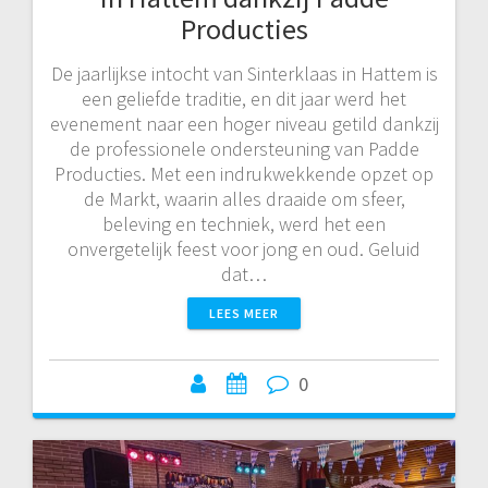
Producties
De jaarlijkse intocht van Sinterklaas in Hattem is
een geliefde traditie, en dit jaar werd het
evenement naar een hoger niveau getild dankzij
de professionele ondersteuning van Padde
Producties. Met een indrukwekkende opzet op
de Markt, waarin alles draaide om sfeer,
beleving en techniek, werd het een
onvergetelijk feest voor jong en oud. Geluid
dat…
LEES MEER
0