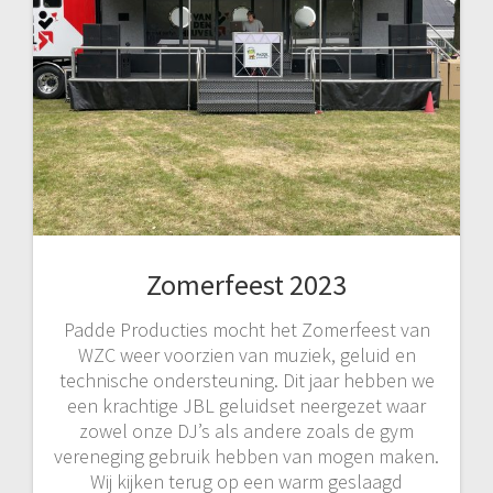
Zomerfeest 2023
Padde Producties mocht het Zomerfeest van
WZC weer voorzien van muziek, geluid en
technische ondersteuning. Dit jaar hebben we
een krachtige JBL geluidset neergezet waar
zowel onze DJ’s als andere zoals de gym
vereneging gebruik hebben van mogen maken.
Wij kijken terug op een warm geslaagd