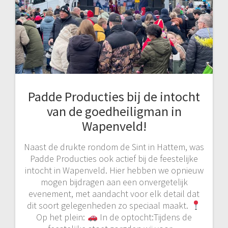
Padde Producties bij de intocht
van de goedheiligman in
Wapenveld!
Naast de drukte rondom de Sint in Hattem, was
Padde Producties ook actief bij de feestelijke
intocht in Wapenveld. Hier hebben we opnieuw
mogen bijdragen aan een onvergetelijk
evenement, met aandacht voor elk detail dat
dit soort gelegenheden zo speciaal maakt.
Op het plein:
In de optocht:Tijdens de