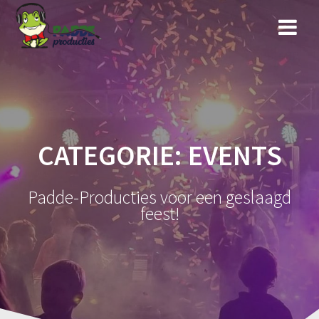
Ga
naar
de
inhoud
CATEGORIE:
EVENTS
Padde-Producties voor een geslaagd
feest!