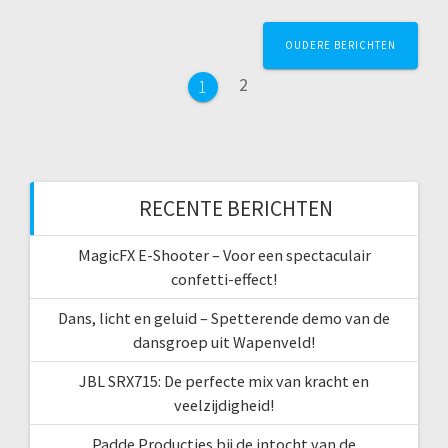
Berichtnavigatie
OUDERE BERICHTEN
Pagina
2
Pagina
1
RECENTE BERICHTEN
MagicFX E-Shooter – Voor een spectaculair
confetti-effect!
Dans, licht en geluid – Spetterende demo van de
dansgroep uit Wapenveld!
JBL SRX715: De perfecte mix van kracht en
veelzijdigheid!
Padde Producties bij de intocht van de