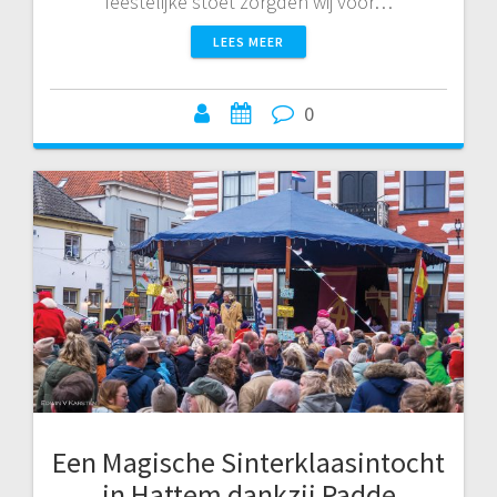
feestelijke stoet zorgden wij voor…
LEES MEER
0
Een Magische Sinterklaasintocht
in Hattem dankzij Padde