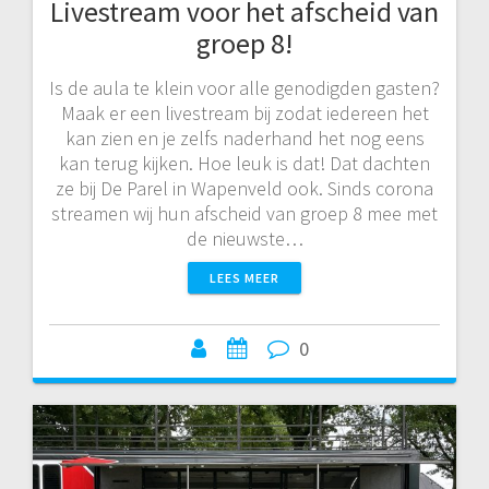
Livestream voor het afscheid van
groep 8!
Is de aula te klein voor alle genodigden gasten?
Maak er een livestream bij zodat iedereen het
kan zien en je zelfs naderhand het nog eens
kan terug kijken. Hoe leuk is dat! Dat dachten
ze bij De Parel in Wapenveld ook. Sinds corona
streamen wij hun afscheid van groep 8 mee met
de nieuwste…
LEES MEER
0