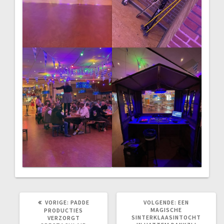
VORIG
VOLGEND
VORIGE:
PADDE
VOLGENDE:
EEN
BERICHT:
BERICHT:
MAGISCHE
PRODUCTIES
SINTERKLAASINTOCHT
VERZORGT