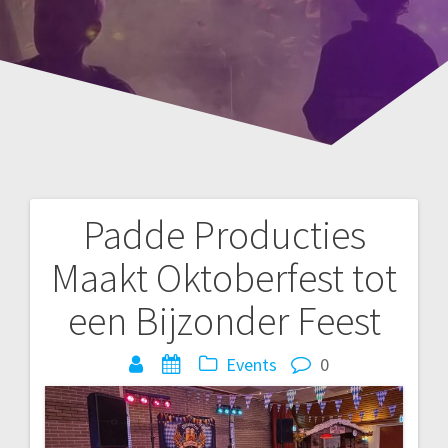
Padde Producties
Bericht
Maakt Oktoberfest tot
navigatie
een Bijzonder Feest
Events
0