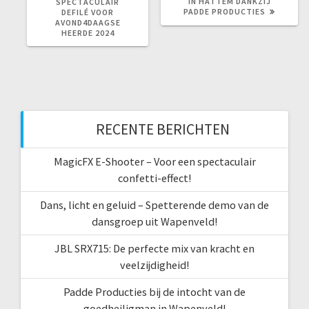
IN HATTEM DANKZIJ
SPECTACULAIR
PADDE PRODUCTIES
DEFILÉ VOOR
AVOND4DAAGSE
HEERDE 2024
RECENTE BERICHTEN
MagicFX E-Shooter – Voor een spectaculair
confetti-effect!
Dans, licht en geluid – Spetterende demo van de
dansgroep uit Wapenveld!
JBL SRX715: De perfecte mix van kracht en
veelzijdigheid!
Padde Producties bij de intocht van de
goedheiligman in Wapenveld!