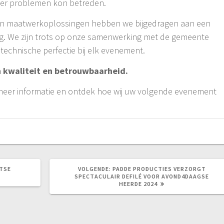
nder problemen kon betreden.
 en maatwerkoplossingen hebben we bijgedragen aan een
g. We zijn trots op onze samenwerking met de gemeente
technische perfectie bij elk evenement.
n kwaliteit en betrouwbaarheid.
eer informatie en ontdek hoe wij uw volgende evenement
VOLGEND
TSE
VOLGENDE:
PADDE PRODUCTIES VERZORGT
BERICHT:
SPECTACULAIR DEFILÉ VOOR AVOND4DAAGSE
HEERDE 2024