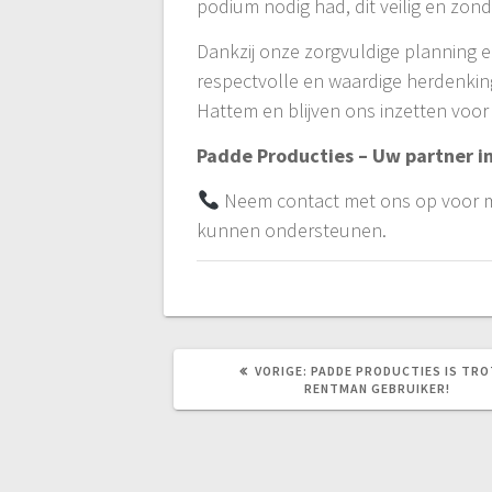
podium nodig had, dit veilig en zo
Dankzij onze zorgvuldige planning
respectvolle en waardige herdenkin
Hattem en blijven ons inzetten voor 
Padde Producties – Uw partner i
Neem contact met ons op voor m
kunnen ondersteunen.
VORIG
VORIGE:
PADDE PRODUCTIES IS TRO
BERICHT:
RENTMAN GEBRUIKER!