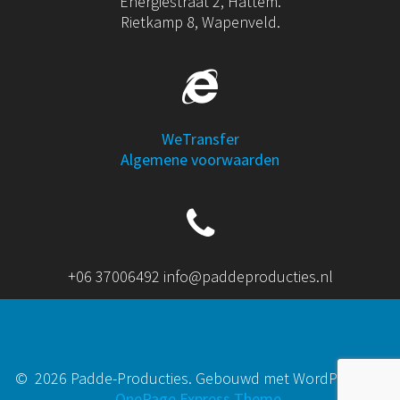
Energiestraat 2, Hattem.
Rietkamp 8, Wapenveld.
WeTransfer
Algemene voorwaarden
+06 37006492 info@paddeproducties.nl
© 2026 Padde-Producties. Gebouwd met WordPress en
OnePage Express Theme
.