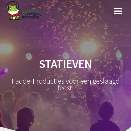
Ga
naar
de
inhoud
STATIEVEN
Padde-Producties voor een geslaagd
feest!