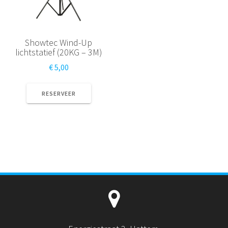
Showtec Wind-Up
lichtstatief (20KG – 3M)
€
5,00
RESERVEER