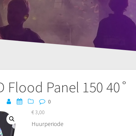
ED Flood Panel 150 40˚
0
€
3,00
Huurperiode