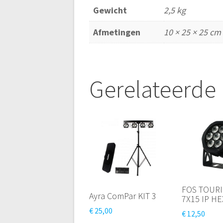
Gewicht
2,5 kg
Afmetingen
10 × 25 × 25 cm
Gerelateerde
FOS TOURI
Ayra ComPar KIT 3
7X15 IP HE
€
25,00
€
12,50