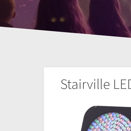
Bericht
Stairville L
navigatie