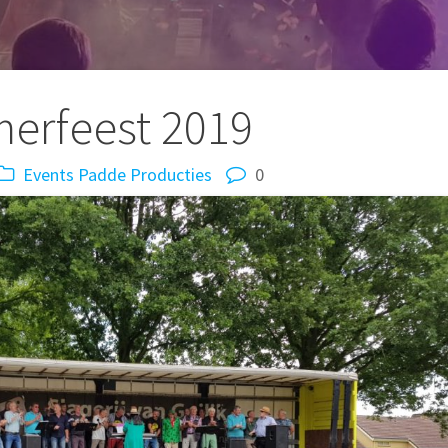
erfeest 2019
Events
Padde Producties
0