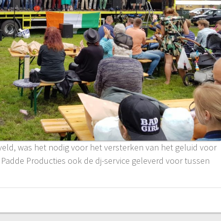
eld, was het nodig voor het versterken van het geluid voor
t Padde Producties ook de dj-service geleverd voor tussen