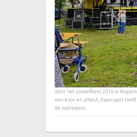
Voor het zomerfeest 2019 in Wapenv
een koor en artiest, daarnaast heef
de optredens.